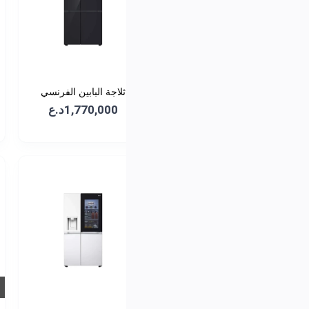
البابين الفرنسي
الجانبية - سعة 674 لتر -
1,790د.ع
GCJ-287T