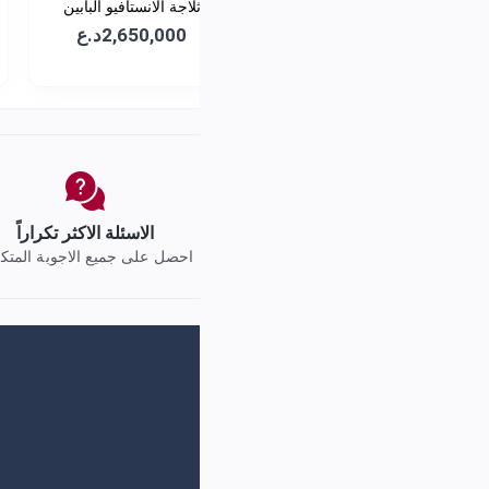
 منفصل ( توين ) -
سعة 384 لتر - GC-
1,080د.ع
F511ELD
c
ل من يعرف