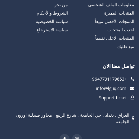
معلومات الملف الشخصي
من نحن
المنتجات المميزة
الشروط والأحكام
المنتجات الأفضل مبيعاً
سياسة الخصوصية
احدث المنتجات
سياسة الاسترجاع
المنتجات الاعلى تقييماً
تتبع طلبك
تواصل معنا الان
+9647731179653
info@lg-iq.com
Support ticket
العراق , بغداد , حي الجامعة , شارع الربيع , مجاور صيدلية اوزون
الجامعة