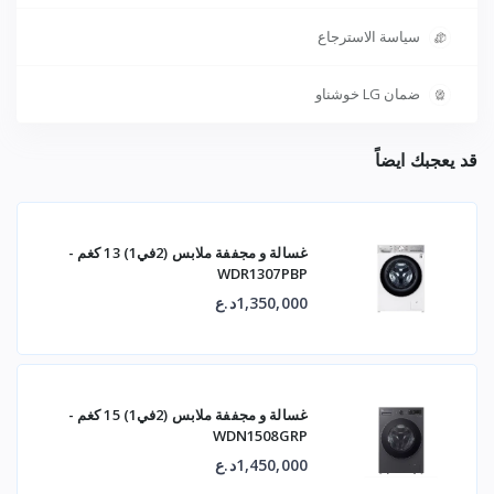
سياسة الاسترجاع
ضمان LG خوشناو
قد يعجبك ايضاً
غسالة و مجففة ملابس (2في1) 13 كغم -
WDR1307PBP
1,350,000د.ع
غسالة و مجففة ملابس (2في1) 15 كغم -
WDN1508GRP
1,450,000د.ع