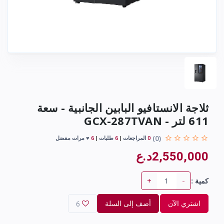
ثلاجة الانستافيو البابين الجانبية - سعة
611 لتر - GCX-287TVAN
(0)
0
المراجعات
6
طلبات
6
♥ مرات مفضل
2,550,000د.ع
+
-
كمية :
اشتري الآن
أضف إلى السلة
6