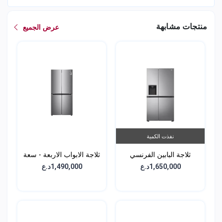
منتجات مشابهة
عرض الجميع
نفذت الكمية
ثلاجة البابين الفرنسي
ثلاجة الابواب الاربعة - سعة
الجانبية - سعة 617 لتر -
594 لتر - GCB-334DFPL
1,650,000د.ع
1,490,000د.ع
GCL-287GVL