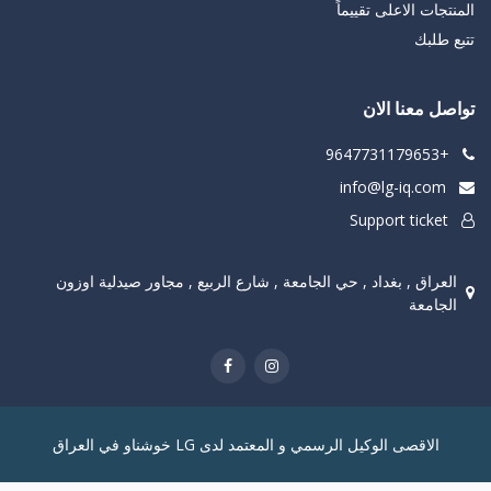
المنتجات الاعلى تقييماً
تتبع طلبك
تواصل معنا الان
+9647731179653
info@lg-iq.com
Support ticket
العراق , بغداد , حي الجامعة , شارع الربيع , مجاور صيدلية اوزون
الجامعة
الاقصى الوكيل الرسمي و المعتمد لدى LG خوشناو في العراق