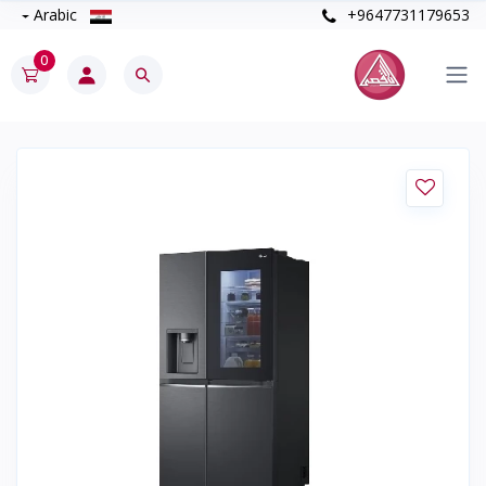
Arabic
+9647731179653
0