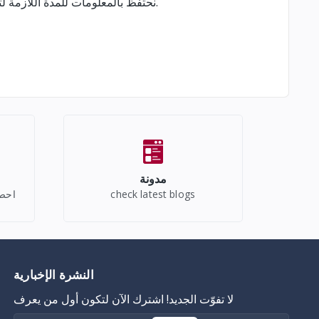
نحتفظ بالمعلومات للمدة اللازمة لتنفيذ الطلبات والضمانات والالتزامات المحاسبية والقانونية وتسوية النزاعات، ثم نحذفها أو نخفي هويتها عندما لا تعود هناك حاجة إليها.
مدونة
check latest blogs
احصل
النشرة الإخبارية
لا تفوّت الجديد! اشترك الآن لتكون أول من يعرف