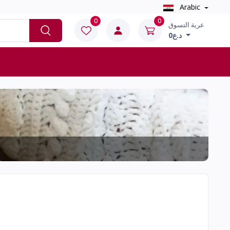
Arabic
0
0
عربة التسوق
0د.ع