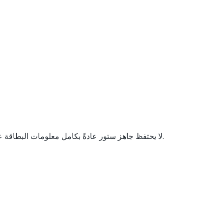
لا يحتفظ جاهز ستور عادةً بكامل معلومات البطاقة عندما تتم معالجة الدفع من خلال بوابة دفع أو مصرف خارجي.