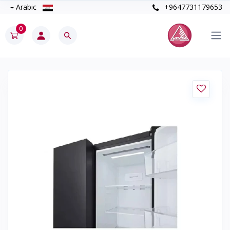
Arabic
+9647731179653
0