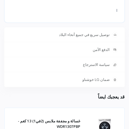
ا
توصيل سريع في جميع أنحاء البلاد
الدفع الآمن
سياسة الاسترجاع
ضمان LG خوشناو
قد يعجبك ايضاً
غسالة و مجففة ملابس (2في1) 13 كغم -
WDR1307PBP