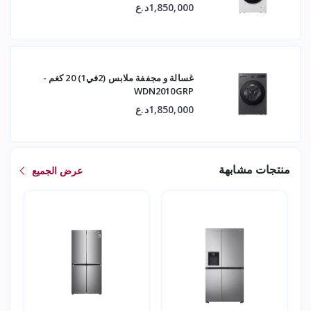
1,850,000د.ع
غسالة و مجففة ملابس (2في1) 20 كغم -
WDN2010GRP
1,850,000د.ع
منتجات مشابهة
عرض الجميع