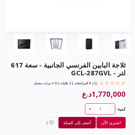
ثلاجة البابين الفرنسي الجانبية - سعة 617
لتر - GCL-287GVL
(0)
0
المراجعات
2
طلبات
0
♥ مرات مفضل
1,770,000د.ع
+
-
كمية :
اشتري الآن
أضف إلى السلة
0