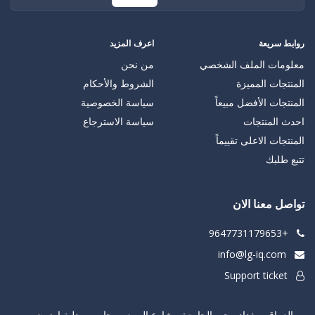
روابط سريعة
اعرف المزيد
معلومات الملف الشخصي
من نحن
المنتجات المميزة
الشروط والأحكام
المنتجات الأفضل مبيعاً
سياسة الخصوصية
احدث المنتجات
سياسة الاسترجاع
المنتجات الاعلى تقييماً
تتبع طلبك
تواصل معنا الان
+9647731179653
info@lg-iq.com
Support ticket
العراق , بغداد , حي الجامعة , شارع الربيع , مجاور صيدلية اوزون