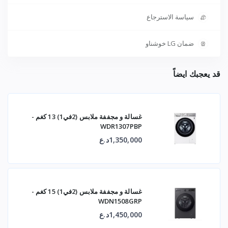
سياسة الاسترجاع
ضمان LG خوشناو
قد يعجبك ايضاً
غسالة و مجففة ملابس (2في1) 13 كغم -
WDR1307PBP
1,350,000د.ع
غسالة و مجففة ملابس (2في1) 15 كغم -
WDN1508GRP
1,450,000د.ع