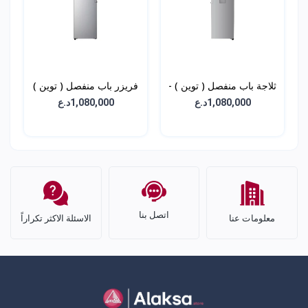
ثلاجة باب منفصل ( توين ) -
فريزر باب منفصل ( توين )
سعة 384 لتر - GC-
- سعة 324 لتر - GC-
1,080,000د.ع
1,080,000د.ع
B514ELFM
F511ELDM
اتصل بنا
معلومات عنا
الاسئلة الاكثر تكراراً