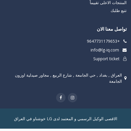
المنتجات الاعلى تقييماً
تتبع طلبك
تواصل معنا الان
+9647731179653
info@lg-iq.com
Support ticket
العراق , بغداد , حي الجامعة , شارع الربيع , مجاور صيدلية اوزون
الجامعة
الاقصى الوكيل الرسمي و المعتمد لدى LG خوشناو في العراق