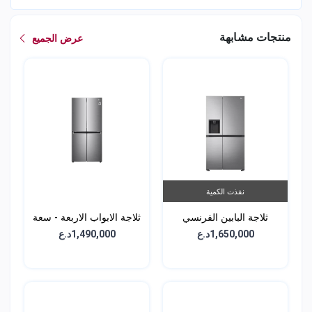
منتجات مشابهة
عرض الجميع
نفذت الكمية
ثلاجة البابين الفرنسي
ثلاجة الابواب الاربعة - سعة
الجانبية - سعة 617 لتر -
594 لتر - GCB-334DFPL
1,650,000د.ع
1,490,000د.ع
GCL-287GVL