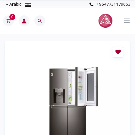
Arabic
+9647731179653
0