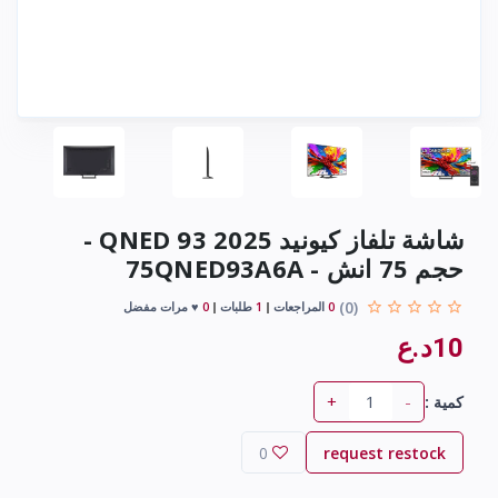
شاشة تلفاز كيونيد 2025 QNED 93 -
حجم 75 انش - 75QNED93A6A
(0)
0
المراجعات
1
طلبات
0
♥ مرات مفضل
10د.ع
+
-
كمية :
0
request restock