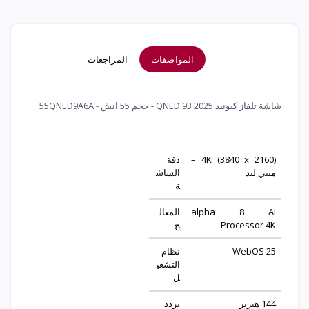
المواصفات
المراجعات
شاشة تلفاز كيونيد 2025 QNED 93 - حجم 55 انش - 55QNED9A6A
4K (3840 x 2160) –
دقة
ميني ليد
الشاش
ة
alpha 8 AI
المعال
Processor 4K
ج
WebOS 25
نظام
التشغي
ل
144 هيرتز
تردد