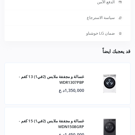
الدفع الآمن
سياسة الاسترجاع
ضمان LG خوشناو
قد يعجبك ايضاً
غسالة و مجففة ملابس (2في1) 13 كغم -
WDR1307PBP
1,350,000د.ع
غسالة و مجففة ملابس (2في1) 15 كغم -
WDN1508GRP
1,450,000د.ع