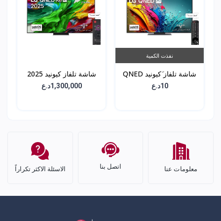
نفذت الكمية
شاشة تلفاز َكيونيد QNED
شاشة تلفاز كيونيد 2025
86 - حجم 55 انش -
QNED 86 - حجم 55 انش
10د.ع
1,300,000د.ع
55QNED86T6A ى
- 65QNED86A6A
اتصل بنا
معلومات عنا
الاسئلة الاكثر تكراراً