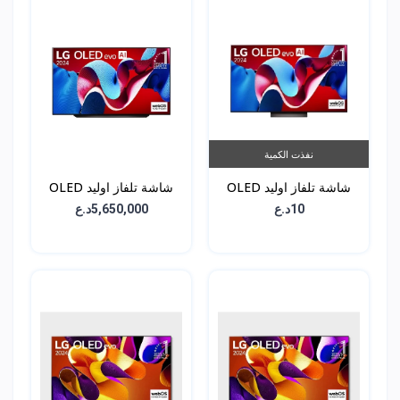
نفذت الكمية
شاشة تلفاز اوليد OLED
شاشة تلفاز اوليد OLED
C4 - حجم 77 انش -
C4 - حجم 83 انش -
10د.ع
5,650,000د.ع
OLED83C46LA
OLED77C46LA