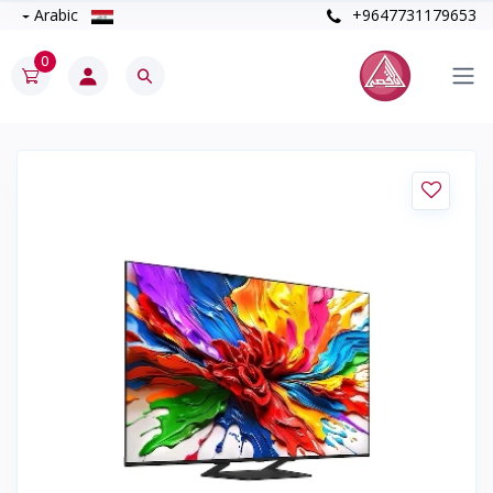
Arabic
+9647731179653
0