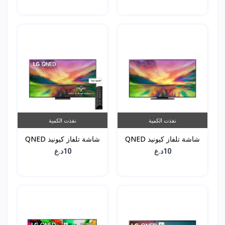
55QNED7S6QA
OLED83G46LA
نفذت الكمية
نفذت الكمية
شاشة تلفاز كيونيد QNED
شاشة تلفاز كيونيد QNED
81 - حجم 55 انش -
81 - حجم 65 انش -
10د.ع
10د.ع
65QNED816RA
55QNED816RA