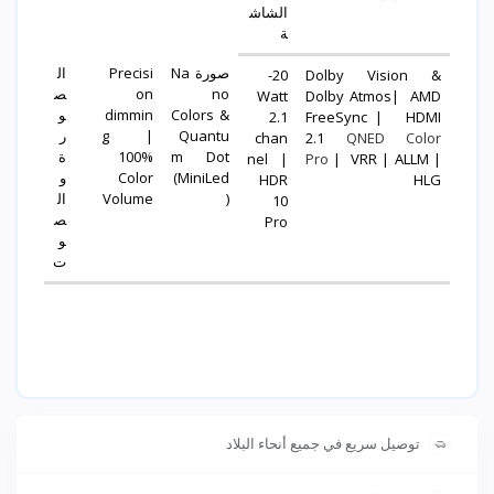
الشاش
ة
صورة Na
Precisi
ال
20-
Dolby Vision &
no
on
ص
Watt
Dolby Atmos| AMD
Colors &
dimmin
و
2.1
FreeSync | HDMI
Quantu
g |
ر
chan
2.1
QNED Color
m Dot
100%
ة
nel |
Pro
| VRR | ALLM |
(MiniLed
Color
و
HDR
HLG
)
Volume
ال
10
ص
Pro
و
ت
توصيل سريع في جميع أنحاء البلاد