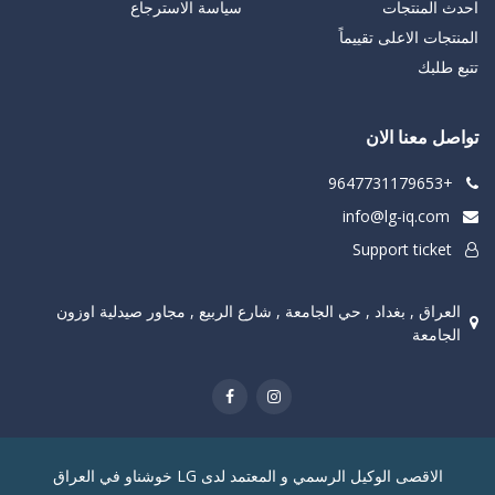
احدث المنتجات
سياسة الاسترجاع
المنتجات الاعلى تقييماً
تتبع طلبك
تواصل معنا الان
+9647731179653
info@lg-iq.com
Support ticket
العراق , بغداد , حي الجامعة , شارع الربيع , مجاور صيدلية اوزون
الجامعة
الاقصى الوكيل الرسمي و المعتمد لدى LG خوشناو في العراق