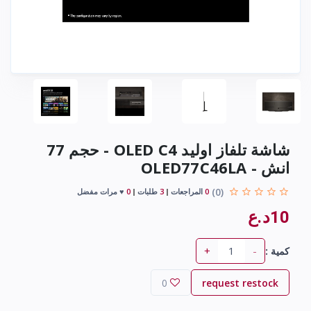
شاشة تلفاز اوليد OLED C4 - حجم 77
انش - OLED77C46LA
(0)
0
المراجعات
3
طلبات
0
♥ مرات مفضل
10د.ع
+
-
كمية :
0
request restock