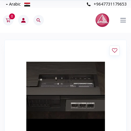
Arabic
+9647731179653
0