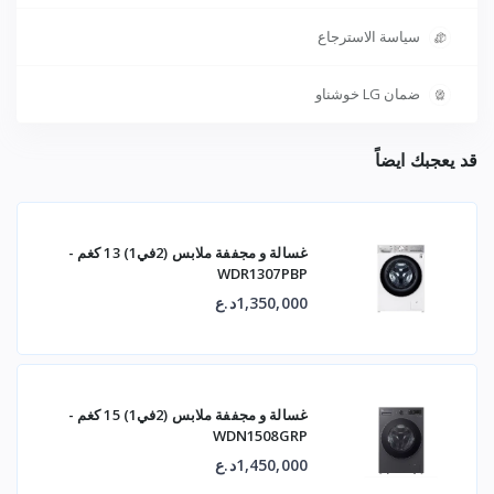
سياسة الاسترجاع
ضمان LG خوشناو
قد يعجبك ايضاً
غسالة و مجففة ملابس (2في1) 13 كغم -
WDR1307PBP
1,350,000د.ع
غسالة و مجففة ملابس (2في1) 15 كغم -
WDN1508GRP
1,450,000د.ع