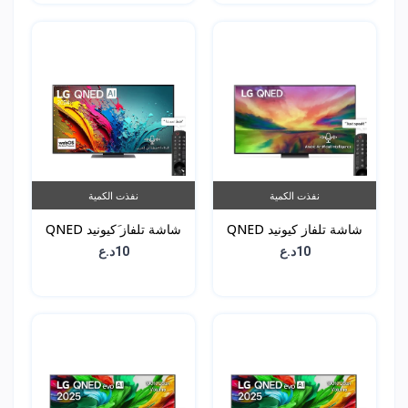
نفذت الكمية
نفذت الكمية
شاشة تلفاز كيونيد QNED
شاشة تلفاز َكيونيد QNED
81 - حجم 65 انش -
86 - حجم 55 انش -
10د.ع
10د.ع
65QNED816RA
55QNED86T6A ى