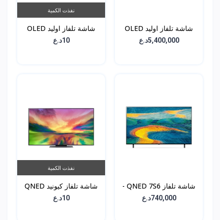
نفذت الكمية
شاشة تلفاز اوليد OLED
شاشة تلفاز اوليد OLED
G4 - حجم 77 انش -
G4 - حجم 83 انش -
5,400,000د.ع
10د.ع
OLED83G46LA
OLED77G46LA
نفذت الكمية
شاشة تلفاز QNED 7S6 -
شاشة تلفاز كيونيد QNED
حجم 55 انش -
81 - حجم 55 انش -
740,000د.ع
10د.ع
55QNED816RA
55QNED7S6QA