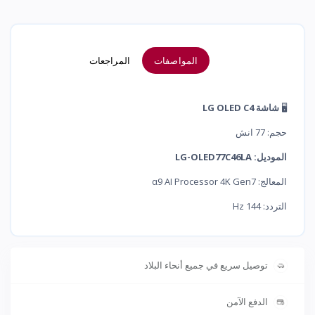
المواصفات
المراجعات
🖥️
شاشة LG OLED C4
حجم: 77 انش
الموديل: LG-OLED77C46LA
المعالج: α9 AI Processor 4K Gen7
التردد: 144 Hz
توصيل سريع في جميع أنحاء البلاد
الدفع الآمن