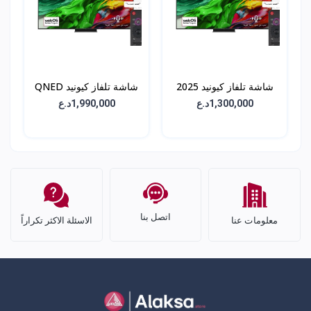
شاشة تلفاز كيونيد 2025
شاشة تلفاز كيونيد QNED
QNED 86 - حجم 55 انش
86 - حجم 75 -
1,300,000د.ع
1,990,000د.ع
75QNED86T6A
- 65QNED86A6A
اتصل بنا
معلومات عنا
الاسئلة الاكثر تكراراً