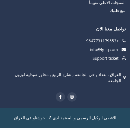
المنتجات الاعلى تقييماً
تتبع طلبك
تواصل معنا الان
+9647731179653
info@lg-iq.com
Support ticket
العراق , بغداد , حي الجامعة , شارع الربيع , مجاور صيدلية اوزون
الجامعة
الاقصى الوكيل الرسمي و المعتمد لدى LG خوشناو في العراق