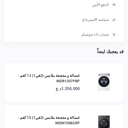
الدفع الآمن
سياسة الاسترجاع
ضمان LG خوشناو
قد يعجبك ايضاً
غسالة و مجففة ملابس (2في1) 13 كغم -
WDR1307PBP
1,350,000د.ع
غسالة و مجففة ملابس (2في1) 15 كغم -
WDN1508GRP