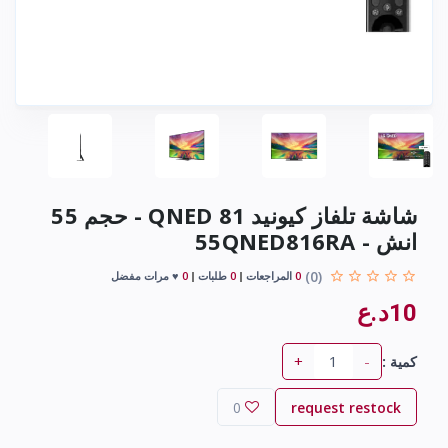
شاشة تلفاز كيونيد QNED 81 - حجم 55
انش - 55QNED816RA
(0)
0
المراجعات
0
طلبات
0
♥ مرات مفضل
10د.ع
+
-
كمية :
0
request restock