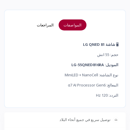
المواصفات
المراجعات
🖥️
شاشة LG QNED 81
حجم: 55 انش
الموديل: LG-55QNED816RA
نوع الشاشة: MiniLED + NanoCell
المعالج: α7 AI Processor Gen6
التردد: 120 Hz
توصيل سريع في جميع أنحاء البلاد