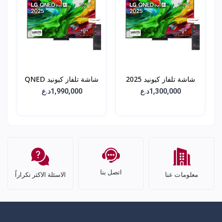
شاشة تلفاز كيونيد 2025
شاشة تلفاز كيونيد QNED
QNED 86 - حجم 55 انش
86 - حجم 75 -
1,300,000د.ع
1,990,000د.ع
75QNED86T6A
- 65QNED86A6A
اتصل بنا
معلومات عنا
الاسئلة الاكثر تكراراً