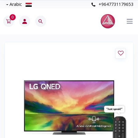
Arabic
+9647731179653
0