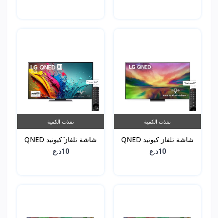
55QNED7S6QA
OLED83G46LA
نفذت الكمية
نفذت الكمية
شاشة تلفاز كيونيد QNED
شاشة تلفاز َكيونيد QNED
81 - حجم 65 انش -
86 - حجم 55 انش -
10د.ع
10د.ع
65QNED816RA
55QNED86T6A ى