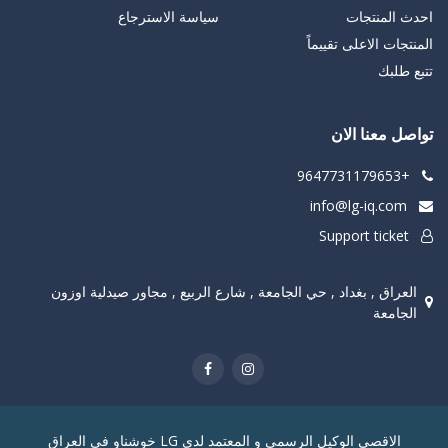
احدث المنتجات
سياسة الاسترجاع
المنتجات الاعلى تقييماً
تتبع طلبك
تواصل معنا الان
+9647731179653
info@lg-iq.com
Support ticket
العراق , بغداد , حي الجامعة , شارع الربيع , مجاور صيدلية اوزون
الجامعة
الاقصى الوكيل الرسمي و المعتمد لدى LG خوشناو في العراق