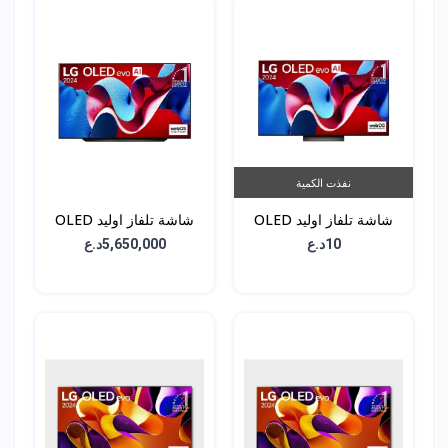
نفذت الكمية
شاشة تلفاز اوليد OLED
شاشة تلفاز اوليد OLED
C4 - حجم 77 انش -
C4 - حجم 83 انش -
10د.ع
5,650,000د.ع
OLED83C46LA
OLED77C46LA