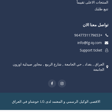
المنتجات الاعلى تقييماً
تتبع طلبك
تواصل معنا الان
+9647731179653
info@lg-iq.com
Support ticket
العراق , بغداد , حي الجامعة , شارع الربيع , مجاور صيدلية اوزون
الجامعة
الاقصى الوكيل الرسمي و المعتمد لدى LG خوشناو في العراق