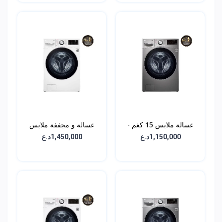
غسالة ملابس 15 كغم -
غسالة و مجففة ملابس
WL91H62PN
(2في1) 15 كغم -
1,150,000د.ع
1,450,000د.ع
WDL91H02PN