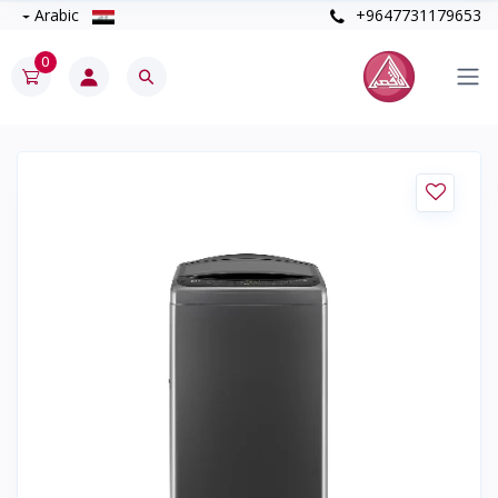
Arabic
+9647731179653
0