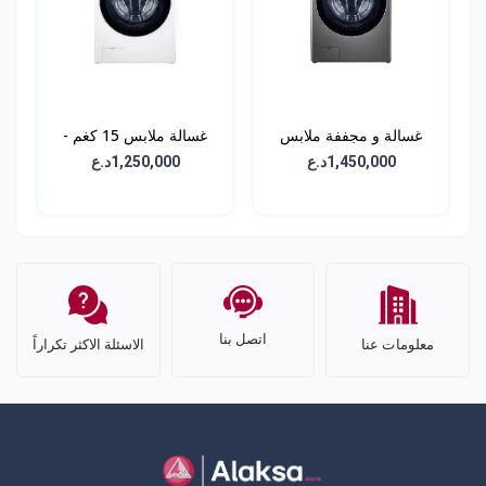
غسالة و مجففة ملابس
غسالة ملابس 15 كغم -
(2في1) 15 كغم -
WL91H02PN
1,450,000د.ع
1,250,000د.ع
WDL91H62PN
اتصل بنا
معلومات عنا
الاسئلة الاكثر تكراراً