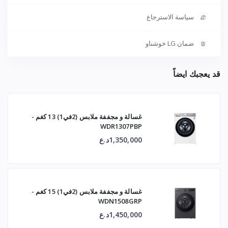
سياسة الاسترجاع
ضمان LG خوشناو
قد يعجبك ايضاً
غسالة و مجففة ملابس (2في1) 13 كغم -
WDR1307PBP
1,350,000د.ع
غسالة و مجففة ملابس (2في1) 15 كغم -
WDN1508GRP
1,450,000د.ع