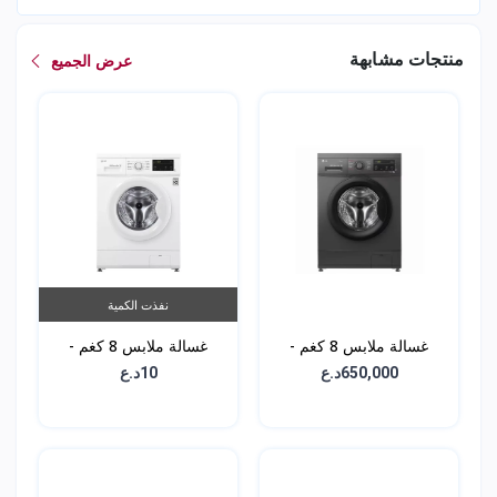
منتجات مشابهة
عرض الجميع
نفذت الكمية
غسالة ملابس 8 كغم -
غسالة ملابس 8 كغم -
WJ1408NTG
WJ1408MTG
650,000د.ع
10د.ع