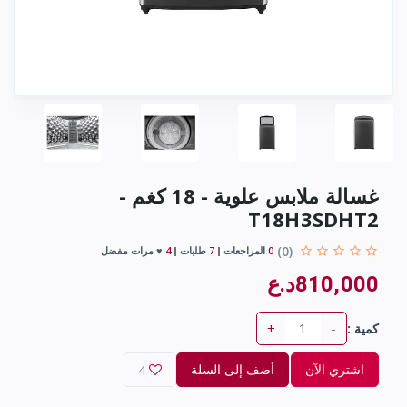
غسالة ملابس علوية - 18 كغم -
T18H3SDHT2
(0)
0
المراجعات
7
طلبات
4
♥ مرات مفضل
810,000د.ع
+
-
كمية :
اشتري الآن
أضف إلى السلة
4