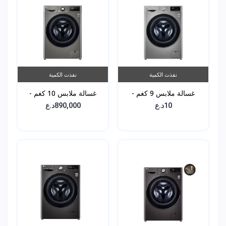
نفذت الكمية
نفذت الكمية
غسالة ملابس 9 كغم -
غسالة ملابس 10 كغم -
WR3210PRG
WV4149PVG
10د.ع
890,000د.ع