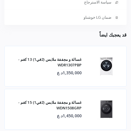
سياسة الاسترجاع
ضمان LG خوشناو
قد يعجبك ايضاً
غسالة و مجففة ملابس (2في1) 13 كغم -
WDR1307PBP
1,350,000د.ع
غسالة و مجففة ملابس (2في1) 15 كغم -
WDN1508GRP
1,450,000د.ع