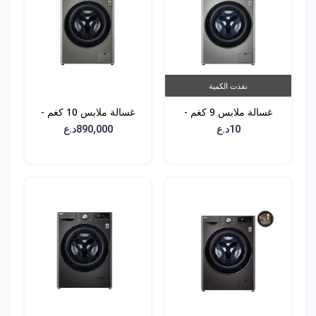
نفذت الكمية
غسالة ملابس 9 كغم -
غسالة ملابس 10 كغم -
WR3210PRG
WV4149PVG
10د.ع
890,000د.ع