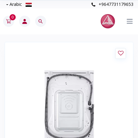
Arabic
+9647731179653
0