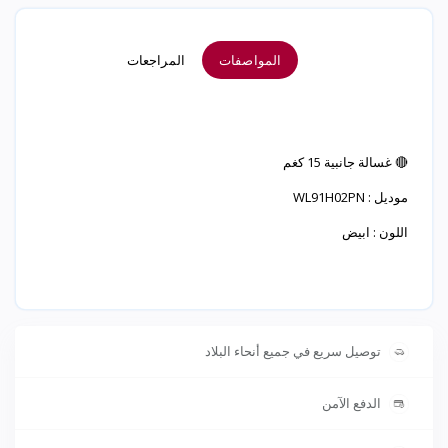
المواصفات
المراجعات
🔴 غسالة جانبية 15 كغم
موديل : WL91H02PN
اللون : ابيض
توصيل سريع في جميع أنحاء البلاد
الدفع الآمن