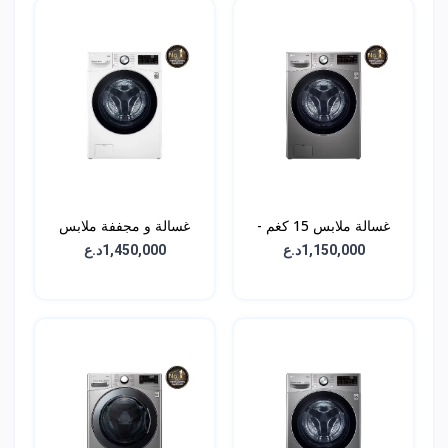
غسالة ملابس 15 كغم -
غسالة و مجففة ملابس
WL91H62PN
(2في1) 15 كغم -
1,150,000د.ع
1,450,000د.ع
WDL91H02PN