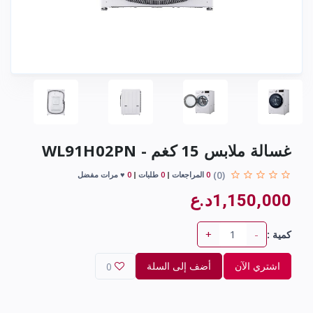
غسالة ملابس 15 كغم - WL91H02PN
(0)
0
المراجعات
0
طلبات
0
♥ مرات مفضل
1,150,000د.ع
+
-
كمية :
اشتري الآن
أضف إلى السلة
0