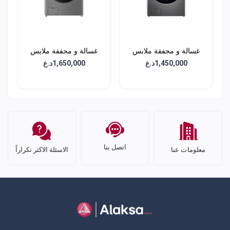
غسالة و مجففة ملابس
غسالة و مجففة ملابس
(2في1) 15 كغم -
(2في1) 18 كغم -
1,450,000د.ع
1,650,000د.ع
WDV1901SRV
WDL91H62PN
اتصل بنا
معلومات عنا
الاسئلة الاكثر تكراراً