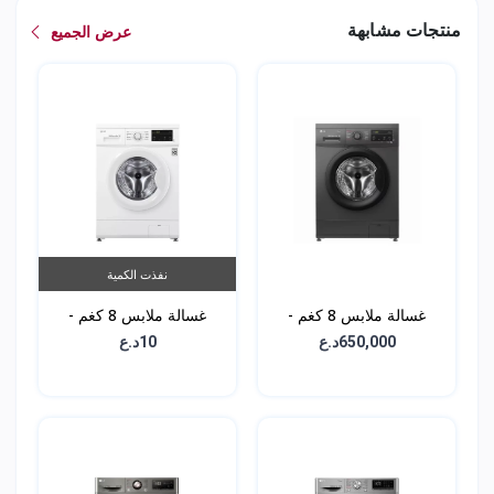
منتجات مشابهة
عرض الجميع
نفذت الكمية
غسالة ملابس 8 كغم -
غسالة ملابس 8 كغم -
WJ1408NTG
WJ1408MTG
650,000د.ع
10د.ع