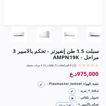
سبلت 1.5 طن إنفيرتر - تحكم بالامبير 3
مراحل - AMPN19K
(0)
0
المراجعات
2
طلبات
2
♥ مرات مفضل
975,000د.ع
تنقية_الهواء_Plasmaster_Ionizer :
✔️
تدفئة_+_تبريد :
✔️
تحويل_تلقائي :
✖️
تحكم.بالامبير.+ :
✔️ 3 مراحل