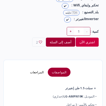
تحكم_وايفاي_Wifi :
✔️
بلد_التصنيع :
🇹🇭 تايلند
Inverterانفيرتر :
✔️
+
-
كمية :
اشتري الآن
أضف إلى السلة
2
المواصفات
المراجعات
🔹
سبلت 1.5 طن إنفيرتر
• الموديل:
LG-AMPN19K
(جداري)
• تحكم بالأمبير: 3 مراحل