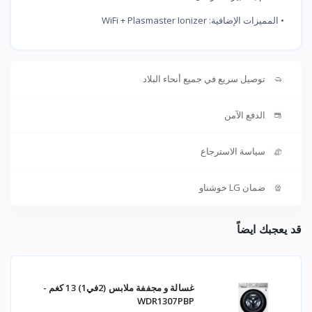
• المميزات الإضافية: WiFi + Plasmaster Ionizer
توصيل سريع في جميع أنحاء البلاد
الدفع الآمن
سياسة الاسترجاع
ضمان LG خوشناو
قد يعجبك ايضاً
غسالة و مجففة ملابس (2في1) 13 كغم -
WDR1307PBP