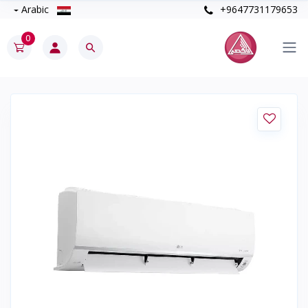
Arabic
+9647731179653
0