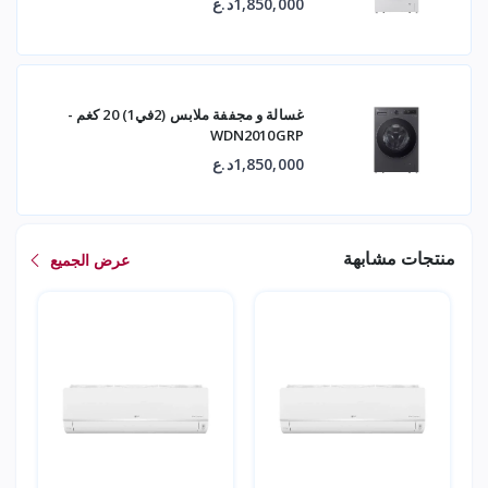
1,850,000د.ع
غسالة و مجففة ملابس (2في1) 20 كغم -
WDN2010GRP
1,850,000د.ع
منتجات مشابهة
عرض الجميع