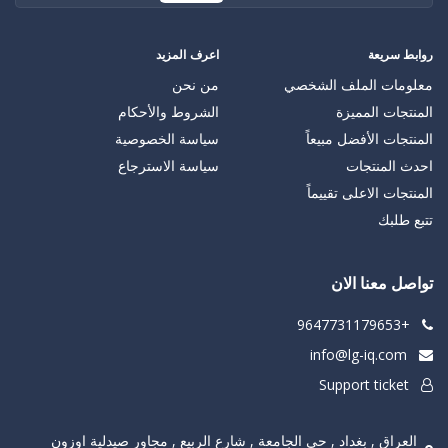
روابط سريعة
اعرف المزيد
معلومات الملف الشخصي
من نحن
المنتجات المميزة
الشروط والأحكام
المنتجات الأفضل مبيعاً
سياسة الخصوصية
احدث المنتجات
سياسة الاسترجاع
المنتجات الاعلى تقييماً
تتبع طلبك
تواصل معنا الان
+9647731179653
info@lg-iq.com
Support ticket
العراق , بغداد , حي الجامعة , شارع الربيع , مجاور صيدلية اوزون