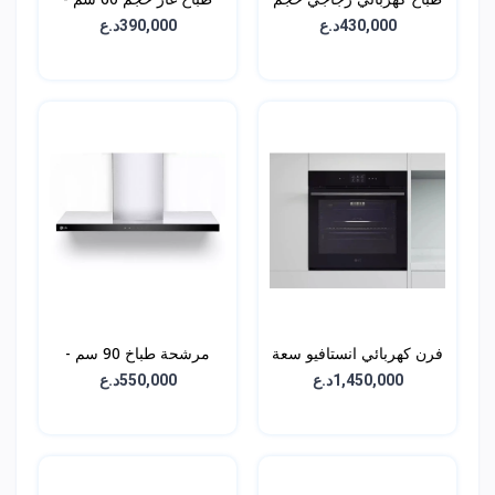
60 سم - بلت ان -
بلت ان - HU641BBG
430,000د.ع
390,000د.ع
CBEZ2414B
فرن كهربائي انستافيو سعة
مرشحة طباخ 90 سم -
76 لتر - بلت ان -
HC7Z3625S
1,450,000د.ع
550,000د.ع
WSED7613S