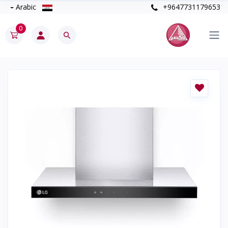
Arabic
+9647731179653
0