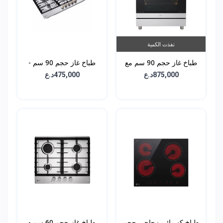
نفذت الكمية
طباخ غاز حجم 90 سم مع
طباخ غاز حجم 90 سم -
فرن سعة 100 لتر -
بلت ان - CG5Z3626S
875,000د.ع
475,000د.ع
FA415RMA
طباخ كهربائي زجاجي حجم
طباخ غاز حجم 60 سم -