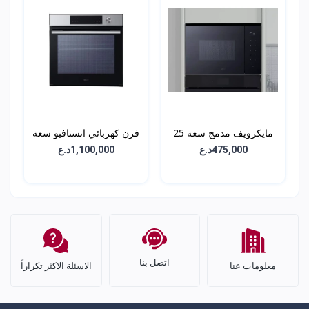
مايكرويف مدمج سعة 25
فرن كهربائي انستافيو سعة
لتر - MGBZ2593F
76 لتر - بلت ان -
475,000د.ع
1,100,000د.ع
WSED7613S
اتصل بنا
معلومات عنا
الاسئلة الاكثر تكراراً