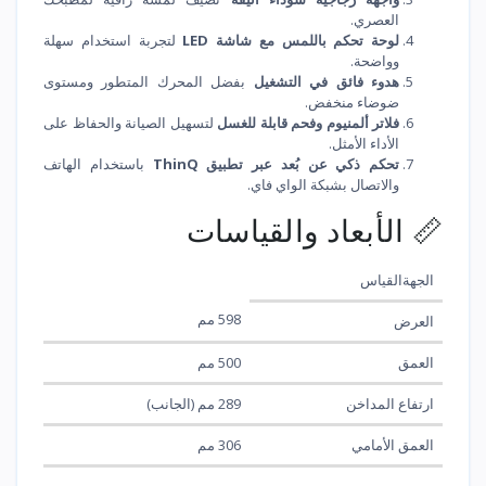
العصري.
لوحة تحكم باللمس مع شاشة LED
لتجربة استخدام سهلة
وواضحة.
هدوء فائق في التشغيل
بفضل المحرك المتطور ومستوى
ضوضاء منخفض.
فلاتر ألمنيوم وفحم قابلة للغسل
لتسهيل الصيانة والحفاظ على
الأداء الأمثل.
تحكم ذكي عن بُعد عبر تطبيق ThinQ
باستخدام الهاتف
والاتصال بشبكة الواي فاي.
📏 الأبعاد والقياسات
الجهةالقياس
598 مم
العرض
العمق
500 مم
ارتفاع المداخن
289 مم (الجانب)
العمق الأمامي
306 مم