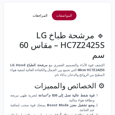
المواصفات
المراجعات
🔹 مرشحة طباخ LG
HC7Z2425S – مقاس 60
سم
اكتشف قوة الأداء والتصميم العصري مع
مرشحة الطباخ LG Hood
60cm HC7Z2425S
التي تجمع بين الجمال والكفاءة العالية لتنقية هواء
المطبخ من الروائح والدخان بذكاء تام.
⚙️ الخصائص والمميزات
قوة شفط عالية تصل إلى 830 م³/ساعة
لتجربة طهي مريحة
ونظافة هواء مثالية.
وضع تشغيل معزز Boost Mode
يمنحك قوة سحب إضافية
عند الحاجة.
واجهة زجاجية سوداء أنيقة
تضيف لمسة راقية لمطبخك