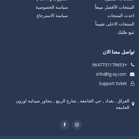
المنتجات الأفضل مبيعاً
سياسة الخصوصية
احدث المنتجات
سياسة الاسترجاع
المنتجات الاعلى تقييماً
تتبع طلبك
تواصل معنا الان
+9647731179653
info@lg-iq.com
Support ticket
العراق , بغداد , حي الجامعة , شارع الربيع , مجاور صيدلية اوزون
الجامعة