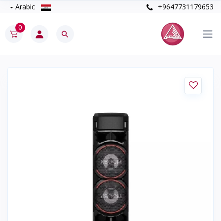
Arabic
+9647731179653
0