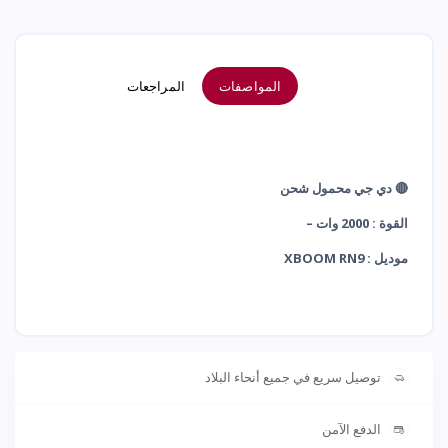
المواصفات
المراجعات
🔴 دي جي محمول شحن
القوة : 2000 وات –
موديل : XBOOM RN9
توصيل سريع في جميع أنحاء البلاد
الدفع الآمن