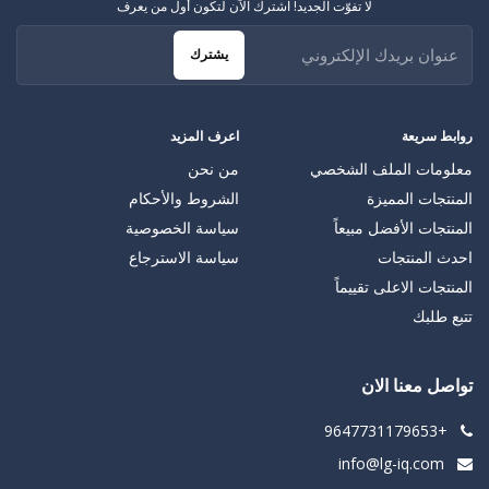
لا تفوّت الجديد! اشترك الآن لتكون أول من يعرف
يشترك
روابط سريعة
اعرف المزيد
معلومات الملف الشخصي
من نحن
المنتجات المميزة
الشروط والأحكام
المنتجات الأفضل مبيعاً
سياسة الخصوصية
احدث المنتجات
سياسة الاسترجاع
المنتجات الاعلى تقييماً
تتبع طلبك
تواصل معنا الان
+9647731179653
info@lg-iq.com