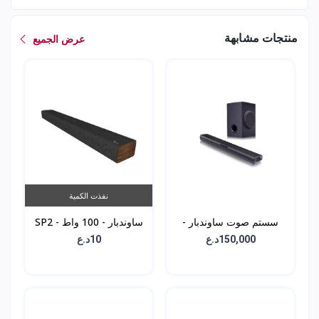
منتجات مشابهة
عرض الجميع
نفذت الكمية
سستم صوت ساوندبار -
ساوندبار - 100 واط - SP2
160 واط - SQC1
150,000د.ع
10د.ع