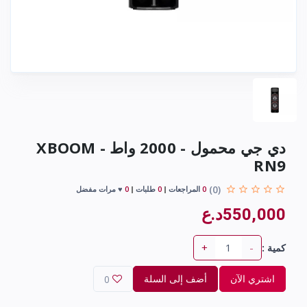
دي جي محمول - 2000 واط - XBOOM
RN9
(0)
0
المراجعات
0
طلبات
0
♥ مرات مفضل
550,000د.ع
+
-
كمية :
اشتري الآن
أضف إلى السلة
0