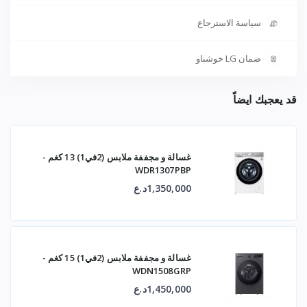
سياسة الاسترجاع
ضمان LG خوشناو
قد يعجبك ايضاً
غسالة و مجففة ملابس (2في1) 13 كغم -
WDR1307PBP
1,350,000د.ع
غسالة و مجففة ملابس (2في1) 15 كغم -
WDN1508GRP
1,450,000د.ع