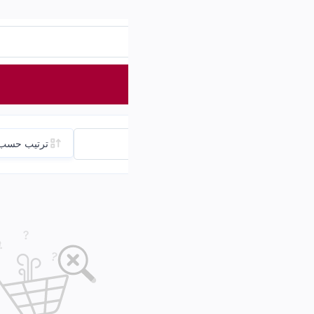
Arabic
عربة التسوق
0د.ع
سب